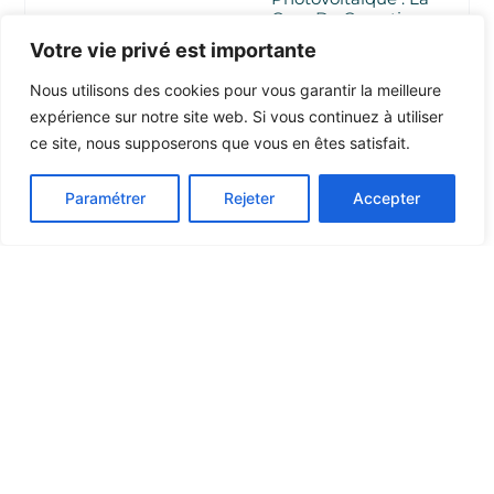
Cour De Cassation
Freine L’application De
Votre vie privé est importante
La Garantie Décennale
Nous utilisons des cookies pour vous garantir la meilleure
expérience sur notre site web. Si vous continuez à utiliser
ce site, nous supposerons que vous en êtes satisfait.
Droit-Des-
Societes
Paramétrer
Rejeter
Accepter
Confidentialité Des
Adresses Personnelles
Des Dirigeants