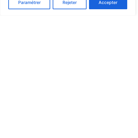
Paramétrer
Rejeter
Accepter
GOMOND
CONTACT
NEWS
BUSINESS
Phone : 02 78
SELARL
LAWYERS
26 11 90
GOMOND
A business law
firm specializing
AVOCATS
Mails :
in corporate law,
D'AFFAIRES
offering expertise
contact@gomondavocats.com