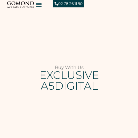
02 78 26 11 90
Buy With Us
EXCLUSIVE
A5DIGITAL