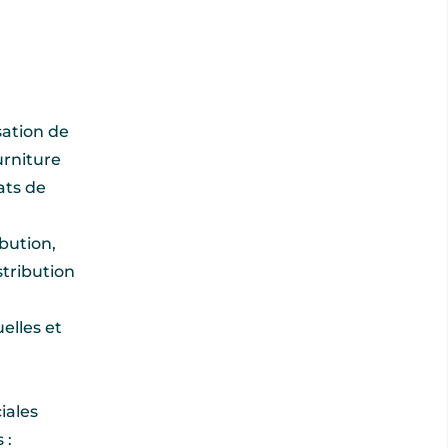
sation de
urniture
ats de
bution,
stribution
elles et
iales
 :