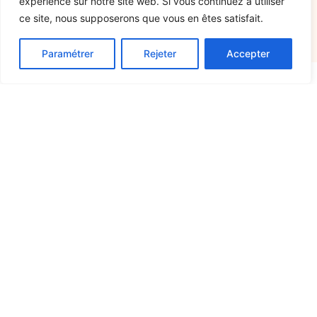
expérience sur notre site web. Si vous continuez à utiliser
ce site, nous supposerons que vous en êtes satisfait.
Paramétrer
Rejeter
Accepter
Immobilier
Vous souhaitez en savoir
plus ?
Nous contacter